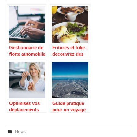
indien au Paris
elles couvertes
par mon
assurance
habitation ?
Gestionnaire de
Fritures et folie :
flotte automobile
decouvrez des
: pourquoi faire
recettes de
appel a ses
beignets
services ?
originaux pour
egayer vos
papilles
Optimisez vos
Guide pratique
déplacements
pour un voyage
professionnels
réussi de
avec la location
Marseille à Punta
de voiture à
Cana
News
courte durée