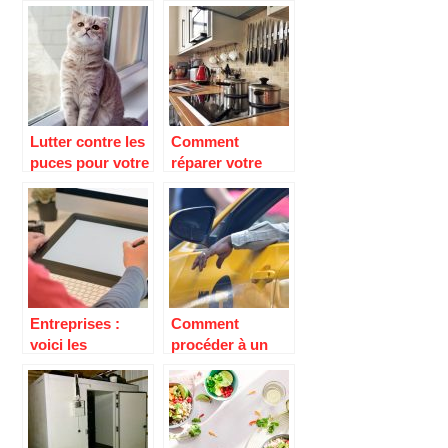
Lutter contre les
Comment
puces pour votre
réparer votre
chat
électroménager
?
Entreprises :
Comment
voici les
procéder à un
nouvelles
changement
techniques pour
d’adresse sur la
faire de la
carte grise ?
publicité