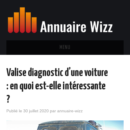
MENU
NEWS
Valise diagnostic d’une voiture
SPORT
: en quoi est-elle intéressante
SANTÉ
?
CINÉMA
Publié le
30 juillet 2020
par
annuaire-wizz
MUSIQUE