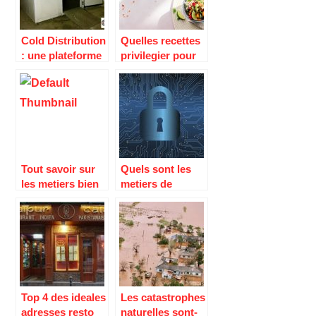
efficacement
Cold Distribution
Quelles recettes
: une plateforme
privilegier pour
dédiée à la vente
perdre du poids?
de matériel
frigorifique
Tout savoir sur
Quels sont les
les metiers bien
metiers de
payes sans
demain a
diplome
connaitre ?
Top 4 des ideales
Les catastrophes
adresses resto
naturelles sont-