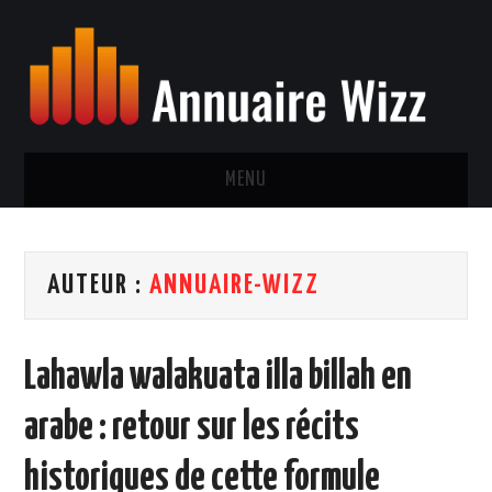
MENU
NEWS
AUTEUR :
ANNUAIRE-WIZZ
SPORT
SANTÉ
Lahawla walakuata illa billah en
CINÉMA
arabe : retour sur les récits
MUSIQUE
historiques de cette formule