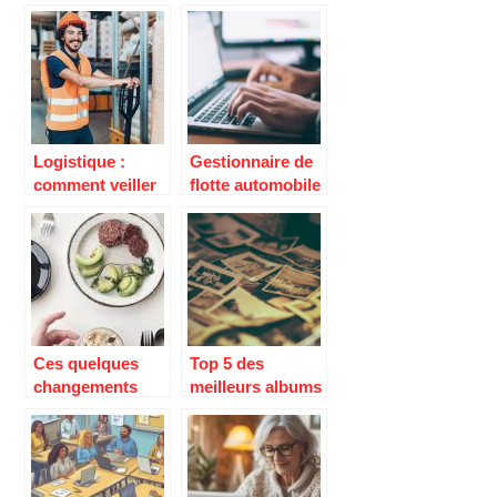
etapes a suivre
droit des affaires
en entreprise ?
Logistique :
Gestionnaire de
comment veiller
flotte automobile
à la sécurité de
: pourquoi faire
son entrepôt ?
appel a ses
services ?
Ces quelques
Top 5 des
changements
meilleurs albums
que vous devez
photo
faire dans votre
personnalisés
routine matinale
pour
pour etre en
immortaliser vos