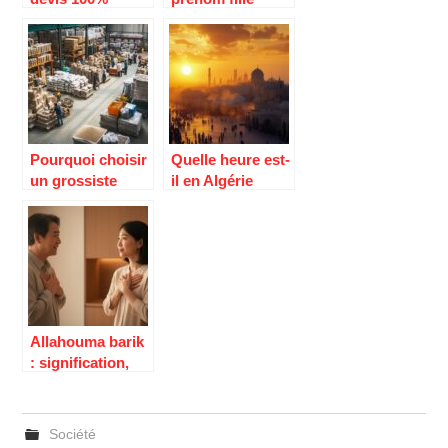
gratuits :
original : idees et
Comment
inspirations pour
comparer
futurs parents
efficacement les
fournisseurs
d’energie en
2024
Pourquoi choisir
Quelle heure est-
un grossiste
il en Algérie
pour matières
actuellement ?
premières et
Calculez
emballages
facilement le
alimentaires ?
décalage horaire
pour vos
voyages
Allahouma barik
: signification,
origine et que
répondre selon
les
Société
enseignements