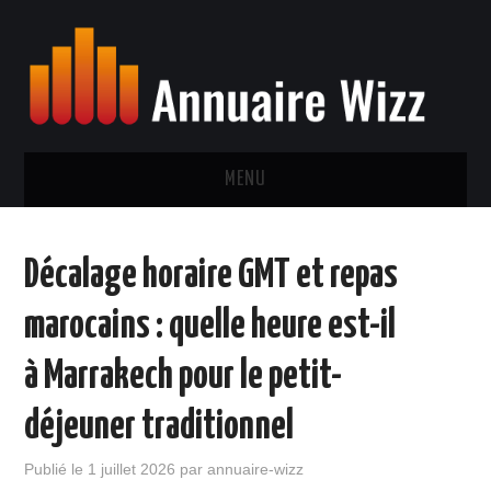
MENU
NEWS
Décalage horaire GMT et repas
SPORT
marocains : quelle heure est-il
SANTÉ
à Marrakech pour le petit-
CINÉMA
déjeuner traditionnel
MUSIQUE
Publié le
1 juillet 2026
par
annuaire-wizz