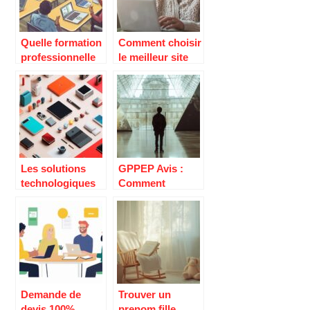
meilleure forme
souvenirs de
famille
Quelle formation
Comment choisir
professionnelle
le meilleur site
choisir pour
pour rencontrer
votre carrière ?
une cougar en
ligne
Les solutions
GPPEP Avis :
technologiques
Comment
inédites pour
l’association
augmenter votre
aide a optimiser
productivité
vos revenus
photovoltaiques
Demande de
Trouver un
devis 100%
prenom fille